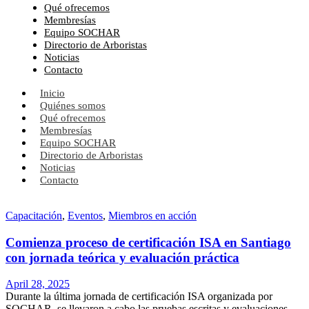
Qué ofrecemos
Membresías
Equipo SOCHAR
Directorio de Arboristas
Noticias
Contacto
Inicio
Quiénes somos
Qué ofrecemos
Membresías
Equipo SOCHAR
Directorio de Arboristas
Noticias
Contacto
Capacitación
,
Eventos
,
Miembros en acción
Comienza proceso de certificación ISA en Santiago
con jornada teórica y evaluación práctica
April 28, 2025
Durante la última jornada de certificación ISA organizada por
SOCHAR, se llevaron a cabo las pruebas escritas y evaluaciones